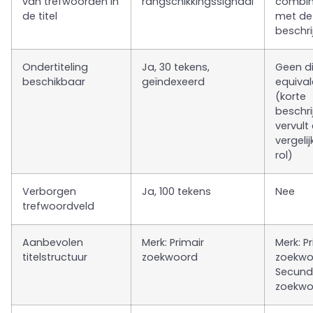
van trefwoorden in
rangschikkingssignaal
combin
de titel
met de
beschri
Ondertiteling
Ja, 30 tekens,
Geen di
beschikbaar
geïndexeerd
equival
(korte
beschri
vervult
vergeli
rol)
Verborgen
Ja, 100 tekens
Nee
trefwoordveld
Aanbevolen
Merk: Primair
Merk: P
titelstructuur
zoekwoord
zoekwo
Secund
zoekwo