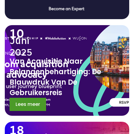
10
Juni
2025
Van Acquisitie Naar
Belangenbehartiging: De
Blauwdruk Van De
Gebruikersreis
Lees meer
18