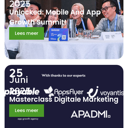
2025
Unlocked: Mobile And App
Growth Summit!
Lees meer
25
Juni
2025
Masterclass Digitale Marketing
Lees meer