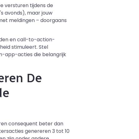
 versturen tijdens de
ur 's avonds), maar jouw
n met meldingen – doorgaans
den en call-to-action-
heid stimuleert. Stel
n-app-acties die belangrijk
eren De
de
ren consequent beter dan
ersacties genereren 3 tot 10
n zijn onder andere