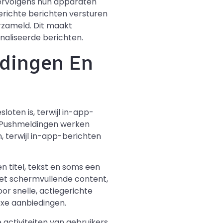
vervolgens hun apparaten
gerichte berichten versturen
rzameld. Dit maakt
naliseerde berichten.
ldingen En
oten is, terwijl in-app-
. Pushmeldingen werken
 terwijl in-app-berichten
titel, tekst en soms een
met schermvullende content,
r snelle, actiegerichte
exe aanbiedingen.
 activiteiten van gebruikers,