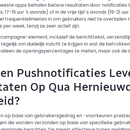
te apps behalen betere resultaten door notificaties te
, 17-19 uur 's avonds) of in de vrije tijd 's avonds (19-21 u
tel frequentielimieten in om gebruikers niet te overlade
 per week, tenzij ze zeer actief zijn.
 campagne-element, inclusief de berichttekst, verzendtij
egelijk om duidelijk inzicht te krijgen in wat de betrokken
t alleen de openingspercentages te meten, maar ook de i
en Pushnotificaties Lev
ltaten Op Qua Hernieuw
eid?
n op basis van gebruikersgedrag en -voorkeuren preste
gen die worden verzonden op basis van specifieke gebruik
eplande berichten. De meest effectieve typen meldinge