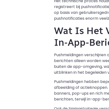
Het technische proces houd
registreert bij pushnotificat
op basis van gebruikersgedr
pushnotificaties enorm veel
Wat Is Het 
In-App-Beri
Pushmeldingen verschijnen op
berichten alleen worden we
buiten de app-omgeving, waa
uitblinken in het begeleiden v
Pushmeldingen hebben beper
afbeelding of actieknoppen.
banners, pop-ups en rich me
berichten, terwijl in-app-be
Ook de timingstrategie versc