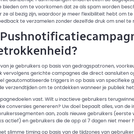
e bieden om te voorkomen dat ze als spam worden besc
ze al bezig zijn, waardoor je meer flexibiliteit hebt om t
feedback te verzamelen zonder dezelfde druk om snel te 
 Pushnotificatiecampag
etrokkenheid?
van je gebruikers op basis van gedragspatronen, voorke
 vervolgens gerichte campagnes die direct aansluiten 
tel geautomatiseerde triggers in op basis van specifieke 
jd de verzendtijden om te ontdekken wanneer je publiek het
mpagnedoelen vast. Wilt u inactieve gebruikers terugwinne
ke conversies genereren? Uw doel bepaalt alles, van de 
bruikerssegmenten aan, zoals nieuwe gebruikers (eerste
jks actief) en gebruikers die de app al 7 dagen niet meer
t slimme timing op basis van de tijdzones van gebruikers