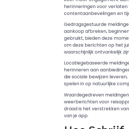
herinneringen voor verlaten
contentaanbevelingen en tijd
Gedragsgestuurde meldingen
aankoop afbreken, beginnen 
gebruikt, bieden deze momen
om deze berichten op het ju
waarschijnlijk ontvankelijk zijn
Locatiegebaseerde meldingen
herinneren aan aanbiedingen 
die sociale bewijzen leveren, z
spelen in op natuurlijke com
Waardegedreven meldingen die
weerberichten voor reisapps
draad is het verstrekken va
van je app.