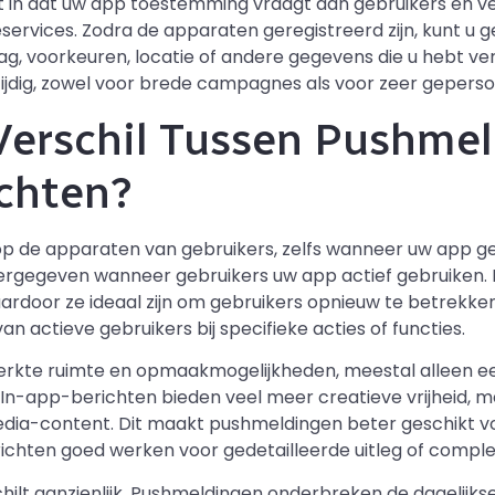
t in dat uw app toestemming vraagt aan gebruikers en 
ieservices. Zodra de apparaten geregistreerd zijn, kunt u 
ag, voorkeuren, locatie of andere gegevens die u hebt ve
zijdig, zowel voor brede campagnes als voor zeer geperso
Verschil Tussen Pushme
chten?
 de apparaten van gebruikers, zelfs wanneer uw app gesl
ergegeven wanneer gebruikers uw app actief gebruiken
rdoor ze ideaal zijn om gebruikers opnieuw te betrekken,
an actieve gebruikers bij specifieke acties of functies.
kte ruimte en opmaakmogelijkheden, meestal alleen een 
 In-app-berichten bieden veel meer creatieve vrijheid, 
dia-content. Dit maakt pushmeldingen beter geschikt voo
richten goed werken voor gedetailleerde uitleg of compl
hilt aanzienlijk. Pushmeldingen onderbreken de dagelijkse