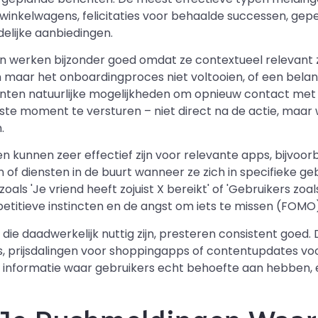
 winkelwagens, felicitaties voor behaalde successen, gep
elijke aanbiedingen.
 werken bijzonder goed omdat ze contextueel relevant z
maar het onboardingproces niet voltooien, of een belang
ten natuurlijke mogelijkheden om opnieuw contact met he
iste moment te versturen – niet direct na de actie, maar
.
 kunnen zeer effectief zijn voor relevante apps, bijvoor
of diensten in de buurt wanneer ze zich in specifieke g
oals 'Je vriend heeft zojuist X bereikt' of 'Gebruikers zoals j
petitieve instincten en de angst om iets te missen (FOMO
 daadwerkelijk nuttig zijn, presteren consistent goed. D
, prijsdalingen voor shoppingapps of contentupdates vo
n informatie waar gebruikers echt behoefte aan hebben, 