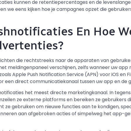
aties kunnen de retentiepercentages en de levenslange 
aten we eens kijken hoe je campagnes opzet die gebruike
shnotificaties En Hoe W
vertenties?
richten die rechtstreeks naar de apparaten van gebruik
et meldingenpaneel verschijnen, zelfs wanneer uw app nie
zoals Apple Push Notification Service (APN) voor iOS en 
r een direct communicatiekanaal tussen uw app en de g
tificaties het meest directe marketingkanaal. In tegenst
zeilen ze externe platforms en bereiken ze gebruikers 
nt ze gebruiken om nieuwe functies aan te kondigen, spe
inneren aan afgebroken acties of simpelweg het app-gebr