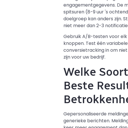
engagementgegevens. De mees
spitsuren (8-9 uur 's ochtends
doelgroep kan anders zijn. S
niet meer dan 2-3 notificaties
Gebruik A/B-testen voor elk
knoppen. Test één variabele t
conversietracking in om nie
zijn voor uw bedrijf.
Welke Soort
Beste Resu
Betrokkenh
Gepersonaliseerde meldinge
generieke berichten. Meldin
keer meer engagement dan g