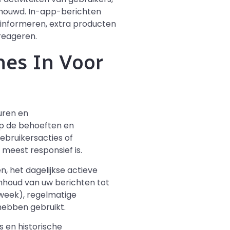
houwd. In-app-berichten
e informeren, extra producten
reageren.
nes In Voor
uren en
op de behoeften en
gebruikersacties of
 meest responsief is.
n, het dagelijkse actieve
inhoud van uw berichten tot
 week), regelmatige
 hebben gebruikt.
 en historische