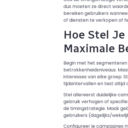
dus moeten ze direct waard
bereiken gebruikers wanneer 
of diensten te verkopen of 
Hoe Stel Je
Maximale B
Begin met het segmenteren 
betrokkenheidsniveaus. Maak
interesses van elke groep. S
tijdsintervallen en test alti
Stel allereerst duidelijke ca
gebruik verhogen of specifie
de timingstrategie. Maak ge
gebruikers (dagelijks/wekeli
Configureer je campagnes me