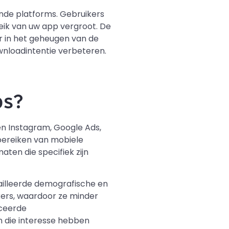
nde platforms. Gebruikers
reik van uw app vergroot. De
r in het geheugen van de
wnloadintentie verbeteren.
ps?
n Instagram, Google Ads,
 bereiken van mobiele
ten die specifiek zijn
ailleerde demografische en
kers, waardoor ze minder
nceerde
n die interesse hebben