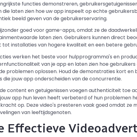
rijkste functies demonstreren, gebruikersgetuigenisse
die laten zien hoe uw app inspeelt op echte gebruikers
iek beeld geven van de gebruikerservaring.
ijzonder goed voor game-apps, omdat ze de daadwerke
rtainmentwaarde laten zien. Gebruikers kunnen direct be
 tot installaties van hogere kwaliteit en een betere gebru
cties werken het beste voor hulpprogramma's en producti
rnfunctionaliteit van je app en laten zien hoe gebruiker
de problemen oplossen. Houd de demonstraties kort en 
es die jouw app onderscheiden van de concurrentie.
e content en getuigenissen voegen authenticiteit toe a
e jouw app hun leven heeft verbeterd of hun problemen h
skracht op. Deze video's presteren vaak goed omdat ze mi
lingen van leeftijdsgenoten.
 Effectieve Videoadvert