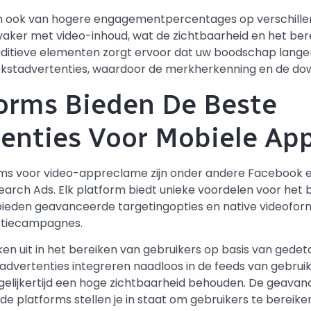
en ook van hogere engagementpercentages op verschille
 vaker met video-inhoud, wat de zichtbaarheid en het be
uditieve elementen zorgt ervoor dat uw boodschap lange
j tekstadvertenties, waardoor de merkherkenning en de do
orms Bieden De Beste
enties Voor Mobiele Ap
rms voor video-appreclame zijn onder andere Facebook e
earch Ads. Elk platform biedt unieke voordelen voor het
ieden geavanceerde targetingopties en native videoforma
tiecampagnes.
en uit in het bereiken van gebruikers op basis van gedet
dvertenties integreren naadloos in de feeds van gebrui
gelijkertijd een hoge zichtbaarheid behouden. De geava
e platforms stellen je in staat om gebruikers te bereike