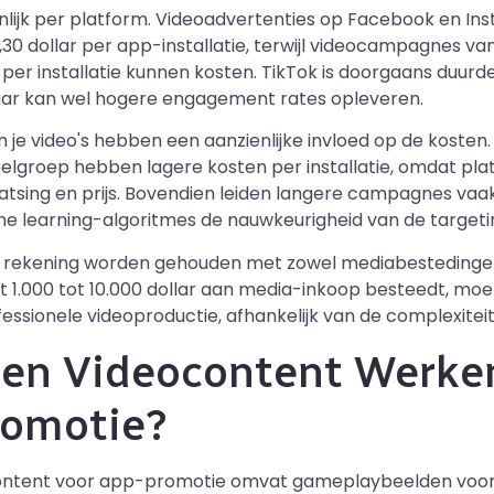
enlijk per platform. Videoadvertenties op Facebook en In
,30 dollar per app-installatie, terwijl videocampagnes 
 per installatie kunnen kosten. TikTok is doorgaans duurd
 maar kan wel hogere engagement rates opleveren.
an je video's hebben een aanzienlijke invloed op de kost
e doelgroep hebben lagere kosten per installatie, omdat p
tsing en prijs. Bovendien leiden langere campagnes vaak
e learning-algoritmes de nauwkeurigheid van de targeti
et rekening worden gehouden met zowel mediabestedingen
t 1.000 tot 10.000 dollar aan media-inkoop besteedt, moet
essionele videoproductie, afhankelijk van de complexiteit 
ten Videocontent Werke
romotie?
content voor app-promotie omvat gameplaybeelden voo