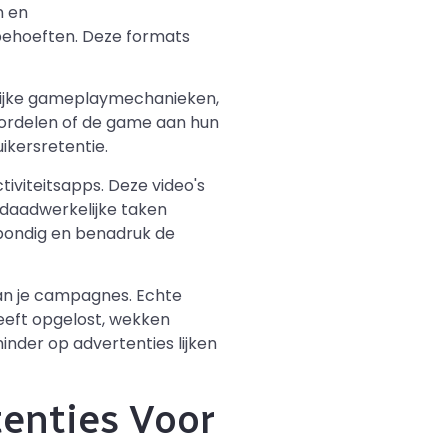
n en
behoeften. Deze formats
lijke gameplaymechanieken,
oordelen of de game aan hun
ikersretentie.
viteitsapps. Deze video's
s daadwerkelijke taken
bondig en benadruk de
an je campagnes. Echte
eeft opgelost, wekken
nder op advertenties lijken
enties Voor