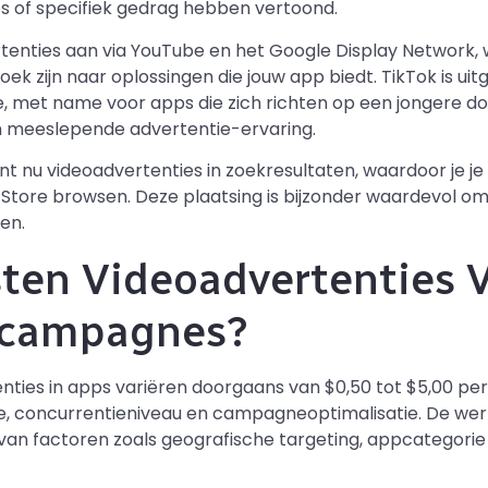
ps of specifiek gedrag hebben vertoond.
tenties aan via YouTube en het Google Display Network, w
zoek zijn naar oplossingen die jouw app biedt. TikTok is ui
 met name voor apps die zich richten op een jongere doe
n meeslepende advertentie-ervaring.
 nu videoadvertenties in zoekresultaten, waardoor je je 
 Store browsen. Deze plaatsing is bijzonder waardevol om
en.
ten Videoadvertenties 
ecampagnes?
ties in apps variëren doorgaans van $0,50 tot $5,00 per i
, concurrentieniveau en campagneoptimalisatie. De wer
s van factoren zoals geografische targeting, appcategorie