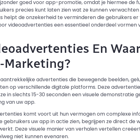
jzonder goed voor app-promotie, omdat je hiermee de func
ruikers precies kunt laten zien wat ze kunnen verwachte
ijs helpt de onzekerheid te verminderen die gebruikers e
oor videoadvertenties een essentieel onderdeel vormen
ideoadvertenties En Wa
-Marketing?
, aantrekkelijke advertenties die bewegende beelden, gel
ten op verschillende digitale platforms. Deze advertenti
e in slechts 15-30 seconden een visuele demonstratie ge
ng van uw app.
dvertenties komt voort uit hun vermogen om complexe info
gebruikers uw app in actie zien, begrijpen ze direct de 
werkt. Deze visuele manier van verhalen vertellen creëe
elweg niet kunnen evenaren.