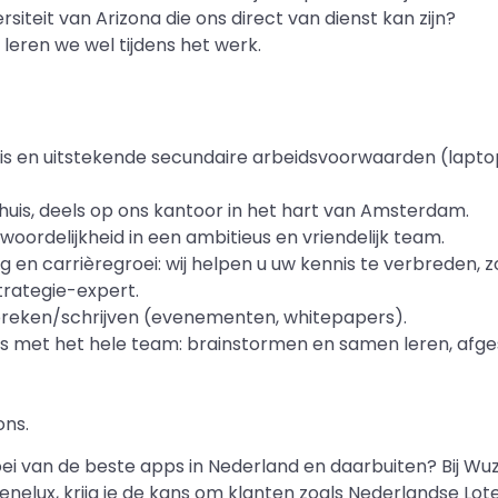
siteit van Arizona die ons direct van dienst kan zijn?
t leren we wel tijdens het werk.
is en uitstekende secundaire arbeidsvoorwaarden (lapto
huis, deels op ons kantoor in het hart van Amsterdam.
woordelijkheid in een ambitieus en vriendelijk team.
ng en carrièregroei: wij helpen u uw kennis te verbreden, 
strategie-expert.
preken/schrijven (evenementen, whitepapers).
es met het hele team: brainstormen en samen leren, afge
ns.
ei van de beste apps in Nederland en daarbuiten? Bij W
lux, krijg je de kans om klanten zoals Nederlandse Lote