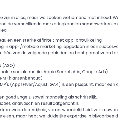
te zijn in alles, maar we zoeken wel iemand met inhoud. 
jpt hoe de verschillende marketingkanalen samenwerken, 
ied.
u en een sterke affiniteit met app-ontwikkeling.
ng in app-/mobiele marketing, opgedaan in een succesvol
nste één van de volgende gebieden en bent gemotiveerd o
e (ASO)
aalde sociale media, Apple Search Ads, Google Ads)
CRM (klantenbehoud)
P's (AppsFlyer/Adjust, GA4) is een pluspunt, maar een ana
n goed Engels, zowel mondeling als schriftelijk.
ctief, analytisch en resultaatgericht is.
e kernwaarden: vrijheid, verantwoordelijkheid, vertrouwen,
le eisen, maar hebt wel duidelijke expertise in bijvoorb