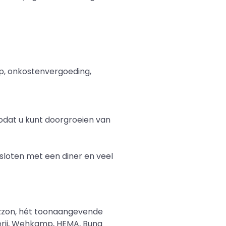
p, onkostenvergoeding,
zodat u kunt doorgroeien van
sloten met een diner en veel
uzzon, hét toonaangevende
rij, Wehkamp, ​​HEMA, Bunq