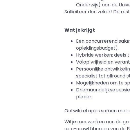
Onderwijs) aan de Univer
Solliciteer dan zeker! De res
Wat je krijgt
Een concurrerend salar
opleidingsbudget).
Hybride werken: deels t
Volop vrijheid en verant
Persoonlijke ontwikkeli
specialist tot allround 
Mogelijkheden om te s
Driemaandelijkse sessi
plezier.
Ontwikkel apps samen met o
Wil je meewerken aan de gro
app-growthbureau van de Bene