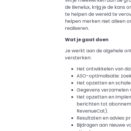
Wil je meewerken aan de gro
de Benelux, krijg je de kans
te helpen de wereld te verove
helpen merken niet alleen o
realiseren.
Wat je gaat doen
Je werkt aan de algehele ont
versterken:
Het ontwikkelen van da
ASO-optimalisatie: zoe
Het opzetten en schale
Gegevens verzamelen vi
Het opzetten en imple
berichten tot abonneme
RevenueCat).
Resultaten en advies p
Bijdragen aan nieuwe v