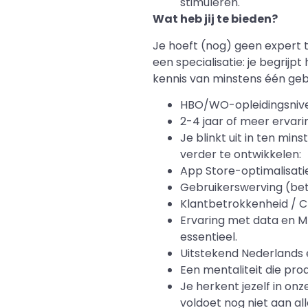
stimuleren.
Wat heb jij te bieden?
Je hoeft (nog) geen expert 
een specialisatie: je begri
kennis van minstens één geb
HBO/WO-opleidingsnivea
2-4 jaar of meer ervari
Je blinkt uit in ten mi
verder te ontwikkelen:
App Store-optimalisati
Gebruikerswerving (bet
Klantbetrokkenheid / 
Ervaring met data en MM
essentieel.
Uitstekend Nederlands e
Een mentaliteit die proa
Je herkent jezelf in onz
voldoet nog niet aan al