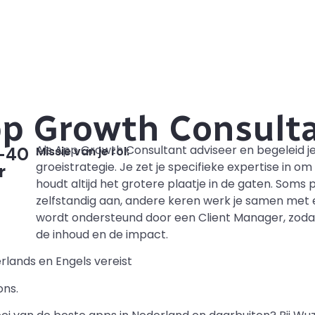
p Growth Consult
Als App Growth Consultant adviseer en begeleid je
-40
Missie van je rol:
groeistrategie. Je zet je specifieke expertise in o
r
houdt altijd het grotere plaatje in de gaten. Soms 
zelfstandig aan, andere keren werk je samen met e
wordt ondersteund door een Client Manager, zodat 
de inhoud en de impact.
lands en Engels vereist
ns.