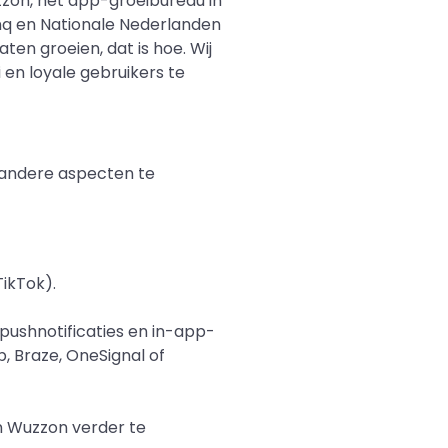
zzon, hét app-groeibureau in
unq en Nationale Nederlanden
ten groeien, dat is hoe. Wij
en loyale gebruikers te
m andere aspecten te
ikTok).
ushnotificaties en in-app-
 Braze, OneSignal of
n Wuzzon verder te