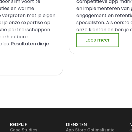
 door slim voort te
competitieve app markt
aties en warme
en implementeren van g
 vergroten met je eigen
engagement en retenti
l je onze expertise op
specialisten. Als eerst
ische partnerschappen
onze klanten en ben je e
, herhaalbare
Lees meer
es. Resultaten die je
BEDRIJF
DIENSTEN
c
Case Studies
App Store Optimalisatie