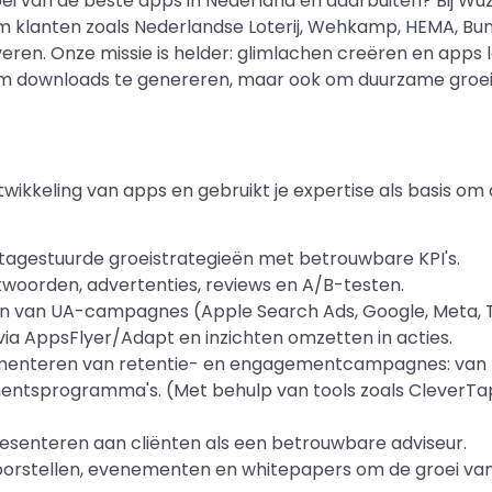
ei van de beste apps in Nederland en daarbuiten? Bij Wu
 om klanten zoals Nederlandse Loterij, Wehkamp, ​​HEMA, B
ren. Onze missie is helder: glimlachen creëren en apps la
m downloads te genereren, maar ook om duurzame groei 
wikkeling van apps en gebruikt je expertise als basis o
tagestuurde groeistrategieën met betrouwbare KPI's.
kwoorden, advertenties, reviews en A/B-testen.
n van UA-campagnes (Apple Search Ads, Google, Meta, T
a AppsFlyer/Adapt en inzichten omzetten in acties.
menteren van retentie- en engagementcampagnes: van p
ntsprogramma's. (Met behulp van tools zoals CleverTap,
resenteren aan cliënten als een betrouwbare adviseur.
oorstellen, evenementen en whitepapers om de groei va