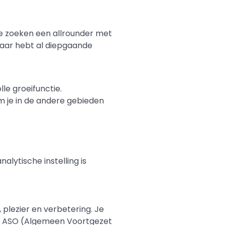
We zoeken een allrounder met
maar hebt al diepgaande
le groeifunctie.
m je in de andere gebieden
lytische instelling is
 plezier en verbetering. Je
eeld ASO (Algemeen Voortgezet