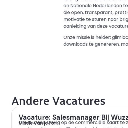
en Nationale Nederlanden te h
die open, transparant, prett
motivatie te sturen naar bri
aanleiding van deze vacature 
Onze missie is helder: gliml
downloads te genereren, maa
Andere Vacatures
Vacature: Salesmanager Bij Wuz
Om Wuzzon stevig op de commerciële kaart te 
Missie van je rol: