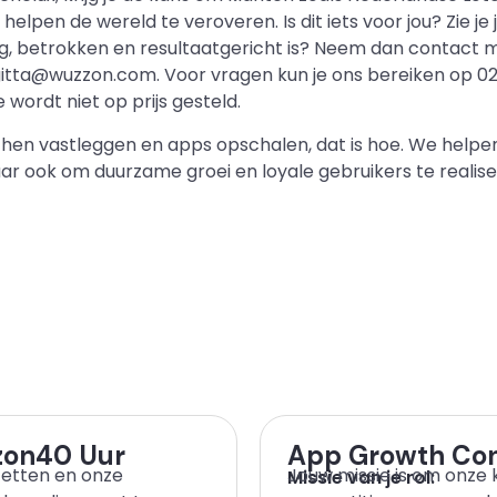
elpen de wereld te veroveren. Is dit iets voor jou? Zie je j
ig, betrokken en resultaatgericht is? Neem dan contact m
gitta@wuzzon.com. Voor vragen kun je ons bereiken op 020
wordt niet op prijs gesteld.
achen vastleggen en apps opschalen, dat is hoe. We help
r ook om duurzame groei en loyale gebruikers te realise
zon
40 Uur
App Growth Con
zetten en onze
Jouw missie is om onze k
Missie van je rol: