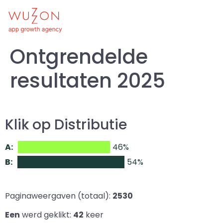
Ontgrendelde
resultaten 2025
Klik op Distributie
A:
46%
B:
54%
Paginaweergaven (totaal):
2530
Een
werd geklikt:
42
keer