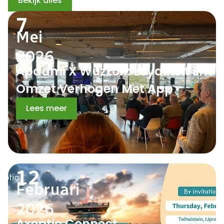
Bekijk alles
7
Mei
2026
Apadmi X Wuzzon: Loyaliteit En
Omzet Verhogen Met App
Lees meer
12
Februari
2026
Axeptio Connect