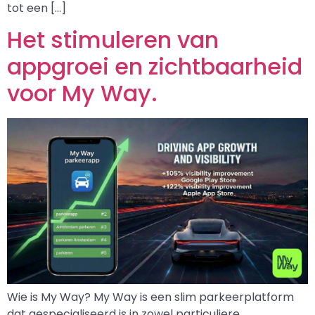
tot een […]
Het stimuleren van
appgroei en zichtbaarheid
voor My Way.
Wie is My Way? My Way is een slim parkeerplatform
dat gespecialiseerd is in zowel particuliere