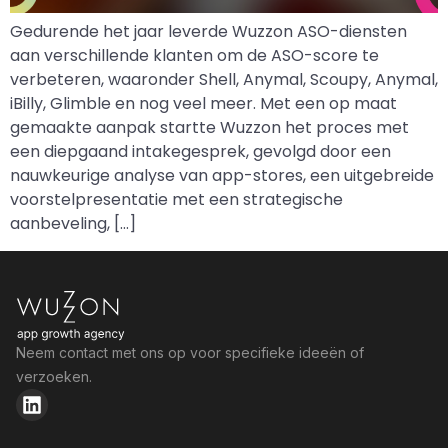
Gedurende het jaar leverde Wuzzon ASO-diensten
aan verschillende klanten om de ASO-score te
verbeteren, waaronder Shell, Anymal, Scoupy, Anymal,
iBilly, Glimble en nog veel meer. Met een op maat
gemaakte aanpak startte Wuzzon het proces met
een diepgaand intakegesprek, gevolgd door een
nauwkeurige analyse van app-stores, een uitgebreide
voorstelpresentatie met een strategische
aanbeveling, […]
Neem contact met ons op voor specifieke ideeën of
verzoeken.