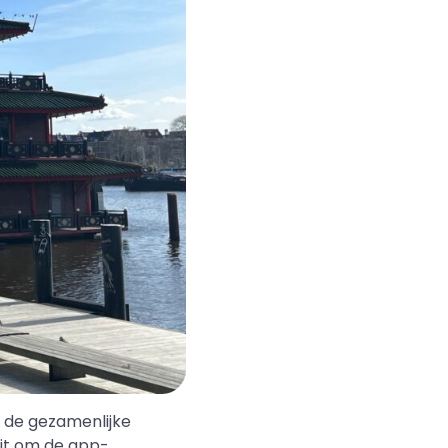
j de gezamenlijke
uit om de app-