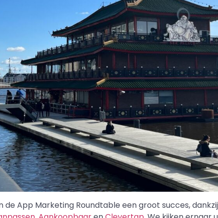
an de App Marketing Roundtable een groot succes, dankzi
anpassen
,
Aankoopbaar
en
Clevertap
. We kijken ernaar 